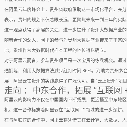
在阿里云年度峰会上，贵州省政府借助这一市场化平台，充分
表示，贵州的规划不仅着眼长远，更聚焦未来一到三年的实际落地
这一观点获得了高层的关注，进一步提升了贵州大数据产业的
随着合作的深入，阿里的参与为贵州大数据产业带来了丰富的
此，贵州作为大数据时代样本工程的地位得以确立。
对于阿里云而言，参与贵州项目是一次宝贵的练兵机会。通过
通拥堵，利用大数据算法减少红灯时间 86%，到助力贵州茅台集
展，阿里云在贵州的实践赢得了广泛认可。自 “云上贵州” 项
走向 ：中东合作，拓展 “互联网 +
阿里云的影响力不仅在中国国内不断拓展，更远播至中东地区
机。这一合作标志着阿里云在 “互联网 +” 领域的进一步深耕。
在与阿联酋的合作中，阿里云将凭借其在云计算、大数据、人