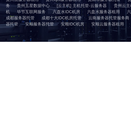
务
贵州五星数据中心
[云主机] 主机托管-云服务器
贵州云主
机
毕节互联网服务
六盘水IDC机房
六盘水服务器租用
六
成都服务器托管
成都十大IDC机房托管
云南服务器托管服务商
器托管
安顺服务器托管
安顺IDC机房
安顺云服务器租用