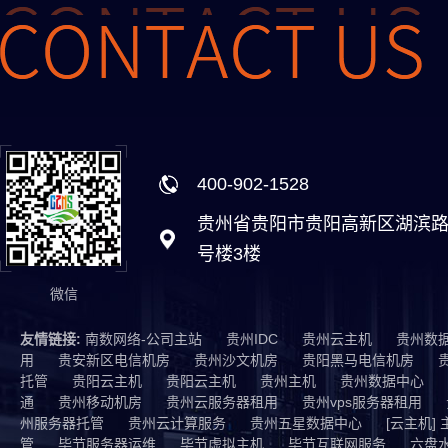
400-902-1528
贵州省贵阳市贵阳高新区湖滨路
号楼3楼
微信
友情链接:
南数网络-公司主站
贵州IDC
贵州云主机
贵州数
用
贵安新区电信机房
贵州沙文机房
贵阳黑马电信机房
托管
贵阳云主机
贵阳云主机
贵州主机
贵州数据中心
通
贵州移动机房
贵州云服务器租用
贵州vps服务器租用
州服务器托管
贵州云计算服务
贵州五星数据中心
[云主机]
管
毕节服务器运维
毕节虚拟主机
毕节互联网服务
六盘水