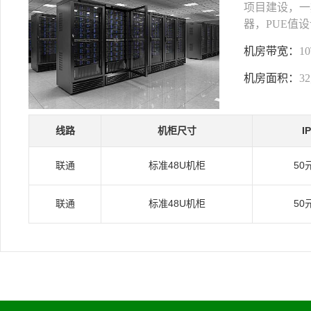
项目建设，一期
器，PUE值设
机房带宽：
1
机房面积：
3
线路
机柜尺寸
I
联通
标准48U机柜
50
联通
标准48U机柜
50