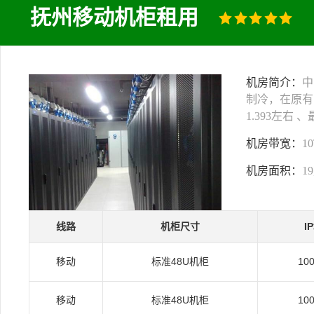
抚州移动机柜租用
机房简介：
中
制冷，在原有
1.393左右
机房带宽：
1
机房面积：
1
线路
机柜尺寸
I
移动
标准48U机柜
10
移动
标准48U机柜
10