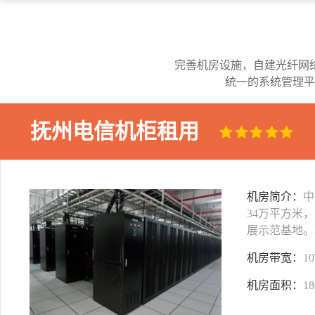
完善机房设施，自建光纤网
统一的系统管理平
抚州电信机柜租用
机房简介：
中
34万平方米
展示范基地。
机房带宽：
1
机房面积：
1