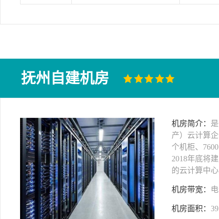
抚州自建机房
机房简介：
是
产）云计算企
个机柜、760
2018年底将
的云计算中心
机房带宽：
电
机房面积：
39